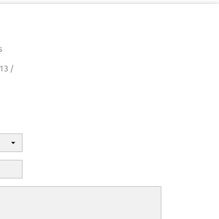
s
13 /
m