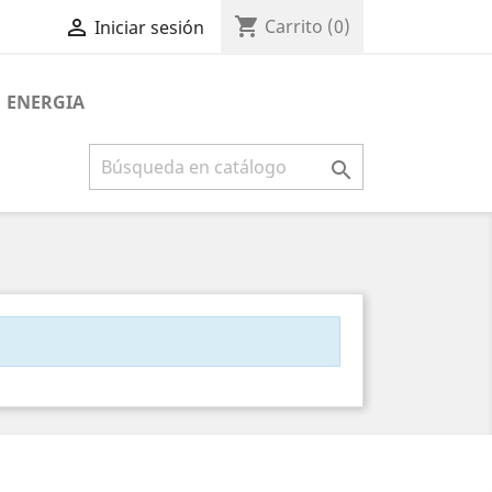
shopping_cart

Carrito
(0)
Iniciar sesión
ENERGIA
