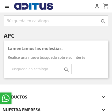
shopping_cart



APC
Lamentamos las molestias.
Realice una nueva búsqueda sobre su interés

PRODUCTOS

NUESTRA EMPRESA
