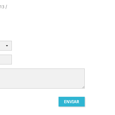
13 /
m