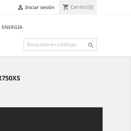
shopping_cart

Carrito
(0)
Iniciar sesión
ENERGIA

R750XS