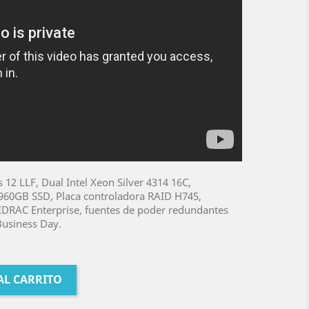
12 LLF, Dual Intel Xeon Silver 4314 16C,
960GB SSD, Placa controladora RAID H745,
IDRAC Enterprise, fuentes de poder redundantes
Business Day.
AL CARRITO