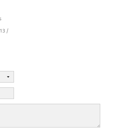
s
13 /
m