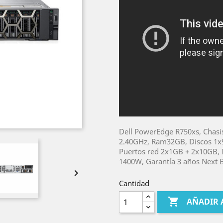
Dell PowerEdge R750xs, Chasis 
2.40GHz, Ram32GB, Discos 1x
Puertos red 2x1GB + 2x10GB, 
1400W, Garantía 3 años Next 

Cantidad

AÑADIR 