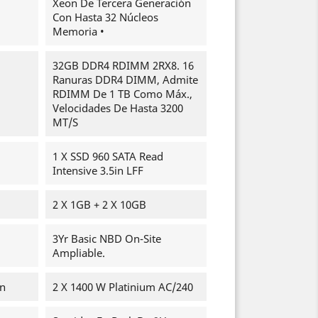
Xeon De Tercera Generación
Con Hasta 32 Núcleos
Memoria •
32GB DDR4 RDIMM 2RX8. 16
Ranuras DDR4 DIMM, Admite
RDIMM De 1 TB Como Máx.,
Velocidades De Hasta 3200
MT/s
1 X SSD 960 SATA Read
Intensive 3.5in LFF
2 X 1GB + 2 X 10GB
3Yr Basic NBD On-Site
Ampliable.
ón
2 X 1400 W Platinium AC/240